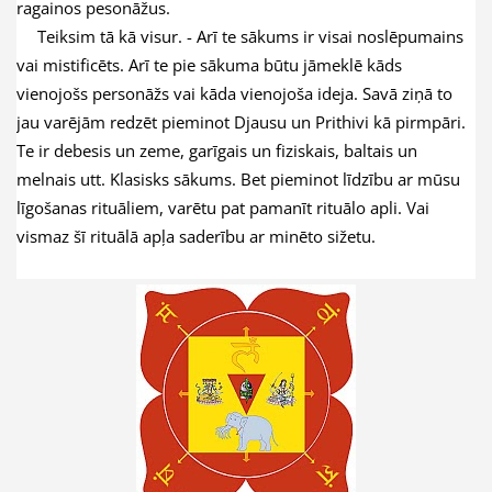
ragainos pesonāžus.
Teiksim tā kā visur. - Arī te sākums ir visai noslēpumains
vai mistificēts. Arī te pie sākuma būtu jāmeklē kāds
vienojošs personāžs vai kāda vienojoša ideja. Savā ziņā to
jau varējām redzēt pieminot Djausu un Prithivi kā pirmpāri.
Te ir debesis un zeme, garīgais un fiziskais, baltais un
melnais utt. Klasisks sākums. Bet pieminot līdzību ar mūsu
līgošanas rituāliem, varētu pat pamanīt rituālo apli. Vai
vismaz šī rituālā apļa saderību ar minēto sižetu.