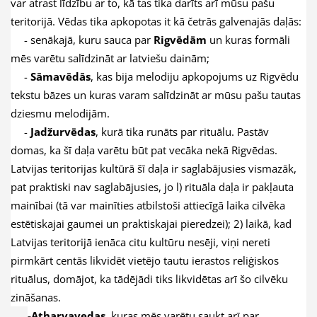
var atrast līdzību ar to, kā tas tika darīts arī mūsu pašu
teritorijā. Vēdas tika apkopotas it kā četrās galvenajās daļās:
- senākajā, kuru sauca par
Rigvēdām
un kuras formāli
mēs varētu salīdzināt ar latviešu dainām;
-
Sāmavēdās
, kas bija melodiju apkopojums uz Rigvēdu
tekstu bāzes un kuras varam salīdzināt ar mūsu pašu tautas
dziesmu melodijām.
-
Jadžurvēdas
, kurā tika runāts par rituālu. Pastāv
domas, ka šī daļa varētu būt pat vecāka nekā Rigvēdas.
Latvijas teritorijas kultūrā šī daļa ir saglabājusies vismazāk,
pat praktiski nav saglabājusies, jo l) rituāla daļa ir pakļauta
mainībai (tā var mainīties atbilstoši attiecīgā laika cilvēka
estētiskajai gaumei un praktiskajai pieredzei); 2) laikā, kad
Latvijas teritorijā ienāca citu kultūru nesēji, viņi nereti
pirmkārt centās likvidēt vietējo tautu ierastos reliģiskos
rituālus, domājot, ka tādējādi tiks likvidētas arī šo cilvēku
zināšanas.
-Atharvavedas
, kuras mēs varētu saukt arī par