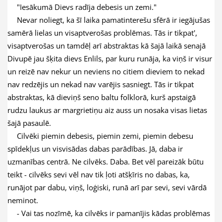
"Iesākumā Dievs radīja debesis un zemi."
Nevar noliegt, ka šī laika pamatinterešu sfērā ir iegājušas
samērā lielas un visaptverošas problēmas. Tās ir tikpat',
visaptverošas un tamdēļ arī abstraktas kā šajā laikā senajā
Divupē jau šķita dievs Enlils, par kuru runāja, ka viņš ir visur
un reizē nav nekur un neviens no citiem dieviem to nekad
nav redzējis un nekad nav varējis sasniegt. Tās ir tikpat
abstraktas, kā dieviņš seno baltu folklorā, kurš apstaigā
rudzu laukus ar margrietiņu aiz auss un nosaka visas lietas
šajā pasaulē.
Cilvēki piemin debesis, piemin zemi, piemin debesu
spīdekļus un visvisādas dabas parādības. Jā, daba ir
uzmanības centrā. Ne cilvēks. Daba. Bet vēl pareizāk būtu
teikt - cilvēks sevi vēl nav tik ļoti atšķīris no dabas, ka,
runājot par dabu, viņš, loģiski, runā arī par sevi, sevi vārdā
neminot.
- Vai tas nozīmē, ka cilvēks ir pamanījis kādas problēmas