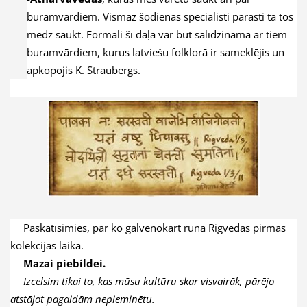
buramvārdiem. Vismaz šodienas speciālisti parasti tā tos
mēdz saukt. Formāli šī daļa var būt salīdzināma ar tiem
buramvārdiem, kurus latviešu folklorā ir sameklējis un
apkopojis K. Straubergs.
Paskatīsimies, par ko galvenokārt runā Rigvēdās pirmās
kolekcijas laikā.
Mazai piebildei.
Izcelsim tikai to, kas mūsu kultūru skar visvairāk, pārējo
atstājot pagaidām nepieminētu.