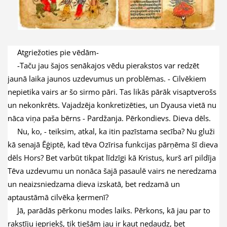
Atgriežoties pie vēdām-
-Taču jau šajos senākajos vēdu pierakstos var redzēt
jaunā laika jaunos uzdevumus un problēmas. - Cilvēkiem
nepietika vairs ar šo sirmo pāri. Tas likās pārāk visaptverošs
un nekonkrēts. Vajadzēja konkretizēties, un Dyausa vietā nu
nāca viņa paša bērns - Pardžanja. Pērkondievs. Dieva dēls.
Nu, ko, - teiksim, atkal, ka itin pazīstama secība? Nu gluži
kā senajā Ēģiptē, kad tēva Ozīrisa funkcijas pārņēma šī dieva
dēls Hors? Bet varbūt tikpat līdzīgi kā Kristus, kurš arī pildīja
Tēva uzdevumu un nonāca šajā pasaulē vairs ne neredzama
un neaizsniedzama dieva izskatā, bet redzamā un
aptaustāmā cilvēka ķermenī?
Jā, parādās pērkonu modes laiks. Pērkons, kā jau par to
rakstīju iepriekš, tik tiešām jau ir kaut nedaudz, bet