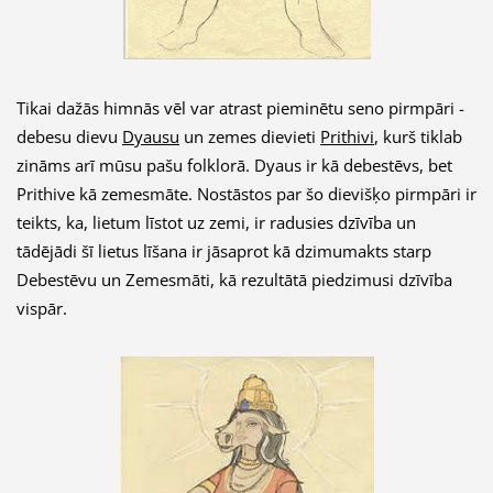
Tikai dažās himnās vēl var atrast pieminētu seno pirmpāri -
debesu dievu
Dyausu
un zemes dievieti
Prithivi
, kurš tiklab
zināms arī mūsu pašu folklorā. Dyaus ir kā debestēvs, bet
Prithive kā zemesmāte. Nostāstos par šo dievišķo pirmpāri ir
teikts, ka, lietum līstot uz zemi, ir radusies dzīvība un
tādējādi šī lietus līšana ir jāsaprot kā dzimumakts starp
Debestēvu un Zemesmāti, kā rezultātā piedzimusi dzīvība
vispār.