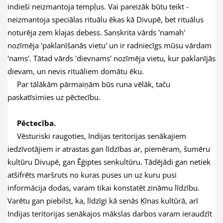
indieši neizmantoja tempļus. Vai pareizāk būtu teikt -
neizmantoja speciālas rituālu ēkas kā Divupē, bet rituālus
noturēja zem klajas debess. Sanskrita vārds 'namah'
nozīmēja 'paklanīšanās vietu' un ir radniecīgs mūsu vārdam
'nams'. Tātad vārds 'dievnams' nozīmēja vietu, kur paklanījās
dievam, un nevis rituāliem domātu ēku.
Par tālākām pārmaiņām būs runa vēlāk, taču
paskatīsimies uz pēctecību.
Pēctecība.
Vēsturiski raugoties, Indijas teritorijas senākajiem
iedzīvotājiem ir atrastas gan līdzības ar, piemēram, šumēru
kultūru Divupē, gan Ēģiptes senkultūru. Tādējādi gan netiek
atšifrēts maršruts no kuras puses un uz kuru pusi
informācija dodas, varam tikai konstatēt zināmu līdzību.
Varētu gan piebilst, ka, līdzīgi kā senās Ķīnas kultūrā, arī
Indijas teritorijas senākajos mākslas darbos varam ieraudzīt