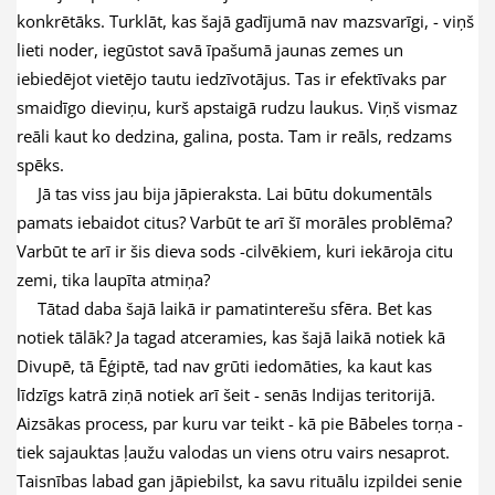
konkrētāks. Turklāt, kas šajā gadījumā nav mazsvarīgi, - viņš
lieti noder, iegūstot savā īpašumā jaunas zemes un
iebiedējot vietējo tautu iedzīvotājus. Tas ir efektīvaks par
smaidīgo dieviņu, kurš apstaigā rudzu laukus. Viņš vismaz
reāli kaut ko dedzina, galina, posta. Tam ir reāls, redzams
spēks.
Jā tas viss jau bija jāpieraksta. Lai būtu dokumentāls
pamats iebaidot citus? Varbūt te arī šī morāles problēma?
Varbūt te arī ir šis dieva sods -cilvēkiem, kuri iekāroja citu
zemi, tika laupīta atmiņa?
Tātad daba šajā laikā ir pamatinterešu sfēra. Bet kas
notiek tālāk? Ja tagad atceramies, kas šajā laikā notiek kā
Divupē, tā Ēģiptē, tad nav grūti iedomāties, ka kaut kas
līdzīgs katrā ziņā notiek arī šeit - senās Indijas teritorijā.
Aizsākas process, par kuru var teikt - kā pie Bābeles torņa -
tiek sajauktas ļaužu valodas un viens otru vairs nesaprot.
Taisnības labad gan jāpiebilst, ka savu rituālu izpildei senie