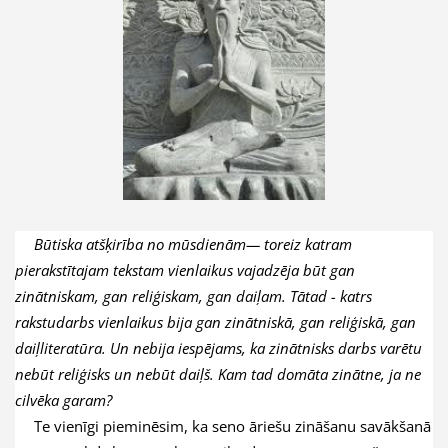
Būtiska atšķirība no mūsdienām— toreiz katram
pierakstītajam tekstam vienlaikus vajadzēja būt gan
zinātniskam, gan reliģiskam, gan daiļam. Tātad - katrs
rakstudarbs vienlaikus bija gan zinātniskā, gan reliģiskā, gan
daiļliteratūra. Un nebija iespējams, ka zinātnisks darbs varētu
nebūt reliģisks un nebūt daiļš. Kam tad domāta zinātne, ja ne
cilvēka garam?
Te vienīgi pieminēsim, ka seno āriešu zināšanu savākšanā