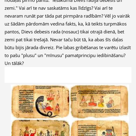
nodaļas pirmo pantu: "Iesākumā Dievs radīja debesis un
zemi." Vai arī te nav saskatāms kas līdzīgs? Vai arī te
nevaram runāt par tāda pat pirmpāra radībām? Vēl jo vairāk
uz šādām pārdomām vedina fakts, ka, kā teikts turpmākos
pantos, Dievs debesis rada (nosauc) tikai otrajā dienā, bet
zemi pat tikai trešajā. Nevar taču būt tā, ka abas šīs daļas
būtu bijis jārada divreiz. Pie labas gribēšanas te varētu izlasīt
to pašu "plusu" un "mīnusu" pamatprincipu iedibināšanu?
Un tālāk?