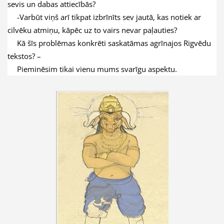
sevis un dabas attiecībās?
-Varbūt viņš arī tikpat izbrīnīts sev jautā, kas notiek ar
cilvēku atmiņu, kāpēc uz to vairs nevar paļauties?
Kā šīs problēmas konkrēti saskatāmas agrīnajos Rigvēdu
tekstos? –
Pieminēsim tikai vienu mums svarīgu aspektu.