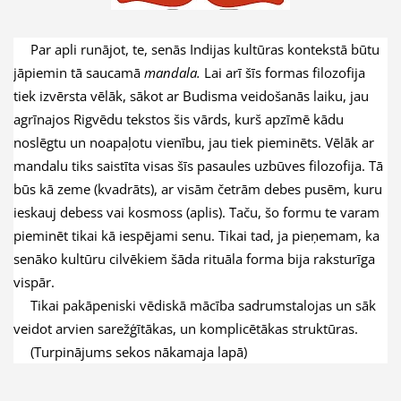
Par apli runājot, te, senās Indijas kultūras kontekstā būtu
jāpiemin tā saucamā
mandala.
Lai arī šīs formas filozofija
tiek izvērsta vēlāk, sākot ar Budisma veidošanās laiku, jau
agrīnajos Rigvēdu tekstos šis vārds, kurš apzīmē kādu
noslēgtu un noapaļotu vienību, jau tiek pieminēts. Vēlāk ar
mandalu tiks saistīta visas šīs pasaules uzbūves filozofija. Tā
būs kā zeme (kvadrāts), ar visām četrām debes pusēm, kuru
ieskauj debess vai kosmoss (aplis). Taču, šo formu te varam
pieminēt tikai kā iespējami senu. Tikai tad, ja pieņemam, ka
senāko kultūru cilvēkiem šāda rituāla forma bija raksturīga
vispār.
Tikai pakāpeniski vēdiskā mācība sadrumstalojas un sāk
veidot arvien sarežģītākas, un komplicētākas struktūras.
(Turpinājums sekos nākamaja lapā)