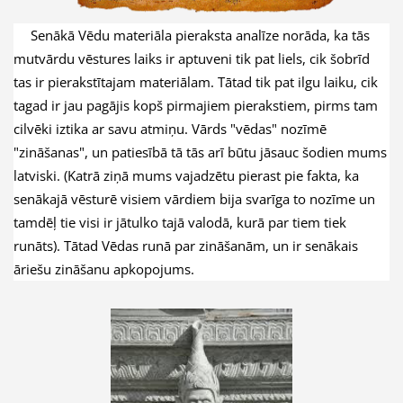
Senākā Vēdu materiāla pieraksta analīze norāda, ka tās
mutvārdu vēstures laiks ir aptuveni tik pat liels, cik šobrīd
tas ir pierakstītajam materiālam. Tātad tik pat ilgu laiku, cik
tagad ir jau pagājis kopš pirmajiem pierakstiem, pirms tam
cilvēki iztika ar savu atmiņu. Vārds "vēdas" nozīmē
"zināšanas", un patiesībā tā tās arī būtu jāsauc šodien mums
latviski. (Katrā ziņā mums vajadzētu pierast pie fakta, ka
senākajā vēsturē visiem vārdiem bija svarīga to nozīme un
tamdēļ tie visi ir jātulko tajā valodā, kurā par tiem tiek
runāts). Tātad Vēdas runā par zināšanām, un ir senākais
āriešu zināšanu apkopojums.