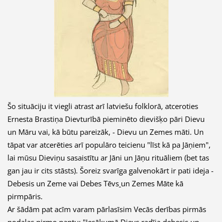
Šo situāciju it viegli atrast arī latviešu folklorā, atceroties
Ernesta Brastiņa Dievturībā pieminēto dievišķo pāri Dievu
un Māru vai, kā būtu pareizāk, - Dievu un Zemes māti. Un
tāpat var atcerēties arī populāro teicienu "līst kā pa Jāņiem",
lai mūsu Dieviņu sasaistītu ar Jāni un Jāņu rituāliem (bet tas
gan jau ir cits stāsts). Šoreiz svarīga galvenokārt ir pati ideja -
Debesis un Zeme vai Debes Tēvs
un Zemes Māte kā
pirmpāris.
Ar šādām pat acīm varam pārlasīsim Vecās derības pirmās