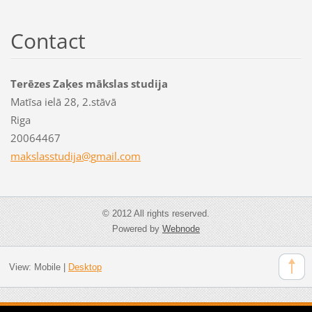
Contact
Terēzes Zaķes mākslas studija
Matīsa ielā 28, 2.stāvā
Riga
20064467
makslass
tudija@g
mail.com
© 2012 All rights reserved.
Powered by
Webnode
View:
Mobile
|
Desktop