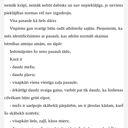
nemāk krāpt, nemāk nebūt dabisks un nav nepieklājīgs, jo neviens
pieklājības normas vēl nav izgudrojis.
Visa pasaule kā liels dārzs
Vispirms gan svarīgi būtu radīt atbilstošu sajūtu. Pieņemsim, ka
mēs identificēsimies ar pasauli, kas atbilst normāli skaistas
bērnības atmiņu ainām, un tāpēc
Iedomājoties šo seno pasauli tādu,
Kurā ir
- daudz mežu;
- daudz pļavu;
- visapkārt viena vienīga zaļa pasaule;
- ārkārtīgi daudz svaiga gaisa, varbūt pat tik daudz, ka šodienas
cilvēkam būtu grūti elpot;
- mežs ir saelpojis skābekli pārpārēm, un ir jārodas kādam, kurš
šo skābekli notērēs;
- visapkārt liels, zaļš, kluss miers;