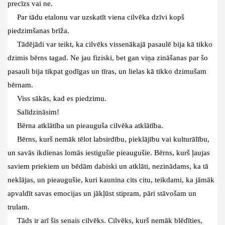
precīzs vai
ne.
Par tādu etalonu var uzskatīt viena cilvēka dzīvi kopš
piedzimšanas brīža.
Tādējādi var teikt, ka cilvēks vissenākajā pasaulē bija kā tikko
dzimis
bērns tagad. Ne jau fiziski, bet gan viņa zināšanas par šo
pasauli bija
tikpat godīgas un tīras, un lielas kā tikko dzimušam
bērnam.
Viss sākās, kad es piedzimu.
Salīdzināsim!
Bērna atklātība un pieauguša cilvēka atklātība.
Bērns, kurš nemāk tēlot labsirdību, pieklājību vai kulturālību,
un savās
ikdienas lomās iestigušie pieaugušie. Bērns, kurš ļaujas
saviem priekiem un bēdām dabiski un atklāti,
nezinādams, ka tā
neklājas, un pieaugušie, kuri kaunina cits citu,
teikdami, ka jāmāk
apvaldīt savas emocijas un jākļūst stipram, pāri
stāvošam un
trulam.
Tāds ir arī šis senais cilvēks. Cilvēks, kurš nemāk blēdīties,