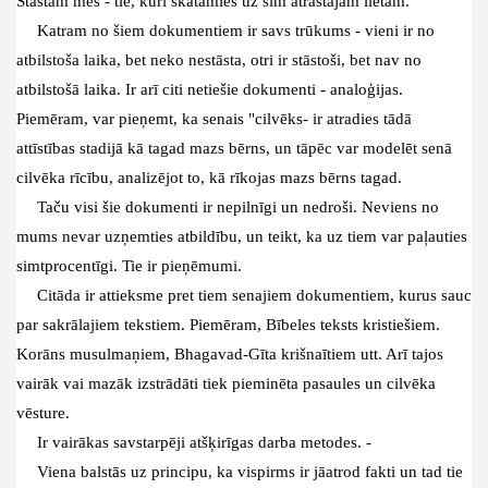
Stāstām mēs - tie, kuri skatāmies uz šīm atrastajām lietām.
Katram no šiem dokumentiem ir savs trūkums - vieni ir no
atbilstoša laika, bet neko nestāsta, otri ir stāstoši, bet nav no
atbilstošā laika. Ir arī citi netiešie dokumenti - analoģijas.
Piemēram, var pieņemt, ka senais "cilvēks- ir atradies tādā
attīstības stadijā kā tagad mazs bērns, un tāpēc var modelēt senā
cilvēka rīcību, analizējot to, kā rīkojas mazs bērns tagad.
Taču visi šie dokumenti ir nepilnīgi un nedroši. Neviens no
mums nevar uzņemties atbildību, un teikt, ka uz tiem var paļauties
simtprocentīgi. Tie ir pieņēmumi.
Citāda ir attieksme pret tiem senajiem dokumentiem, kurus sauc
par sakrālajiem tekstiem. Piemēram, Bībeles teksts kristiešiem.
Korāns musulmaņiem, Bhagavad-Gīta krišnaītiem utt. Arī tajos
vairāk vai mazāk izstrādāti tiek pieminēta pasaules un cilvēka
vēsture.
Ir vairākas savstarpēji atšķirīgas darba metodes. -
Viena balstās uz principu, ka vispirms ir jāatrod fakti un tad tie