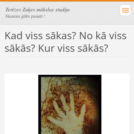
Terēzes Zaķes mākslas studija
Skaistais glābs pasauli !
Kad viss sākas? No kā viss
sākās? Kur viss sākās?