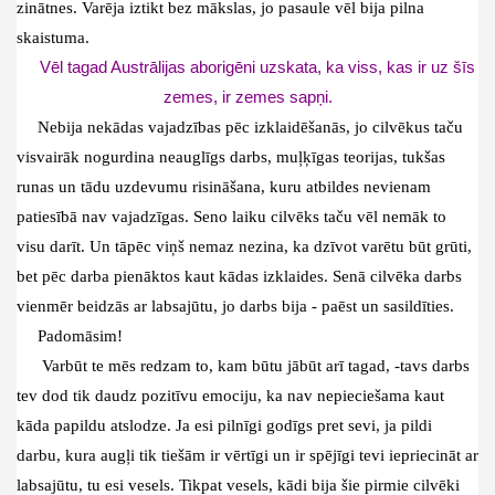
zinātnes. Varēja iztikt bez mākslas, jo pasaule vēl bija pilna
skaistuma.
Vēl tagad Austrālijas aborigēni uzskata, ka viss, kas ir uz šīs
zemes, ir zemes sapņi.
Nebija nekādas vajadzības pēc izklaidēšanās, jo cilvēkus taču
visvairāk nogurdina neauglīgs darbs, muļķīgas teorijas, tukšas
runas un tādu uzdevumu risināšana, kuru atbildes nevienam
patiesībā nav vajadzīgas. Seno laiku cilvēks taču vēl nemāk to
visu darīt. Un tāpēc viņš nemaz nezina, ka dzīvot varētu būt grūti,
bet pēc darba pienāktos kaut kādas izklaides. Senā cilvēka darbs
vienmēr beidzās ar labsajūtu, jo darbs bija - paēst un sasildīties.
Padomāsim!
Varbūt te mēs redzam to, kam būtu jābūt arī tagad, -tavs darbs
tev dod tik daudz pozitīvu emociju, ka nav nepieciešama kaut
kāda papildu atslodze. Ja esi pilnīgi godīgs pret sevi, ja pildi
darbu, kura augļi tik tiešām ir vērtīgi un ir spējīgi tevi iepriecināt ar
labsajūtu, tu esi vesels. Tikpat vesels, kādi bija šie pirmie cilvēki