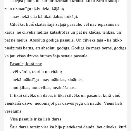
- čiepst putni, un šur tur dzirdami kritušu koku zaru krakšķi
zem uzmanīgu dzīvnieku kājām;
- nav nekā cita kā tikai dabas trokšņi.
Cilvēks, kurš skatās šajā zaļajā pasaule, vēl nav iepazinis ne
karus, ne cilvēka radītas katastrofas un pat ne klačas, tenkas, un
pat ne melus. Absolūti godīga pasaule. Un cilvēks tajā - kā tikko
piedzimis bērns, arī absolūti godīgs. Godīgs kā mazs bērns, godīgs
kā jau visas dzīvās būtnes šajā senajā pasaulē.
Pasaule, kurā nav
- vēl vārdu, teoriju un citātu;
- nekā mākslīga - nav mākslas, zinātnes;
- muļķības, nodevības, nezināšanas.
Ir tikai cilvēks un daba, ir tikai cilvēks un pasaule, kurā viņš
vienkārši dzīvo, nedomājot par dzīves jēgu un naudu. Viens liels
veselums.
Visa pasaule ir kā liels dārzs.
Šajā dārzā toreiz visa kā bija pietiekami daudz, bet cilvēks, kurš