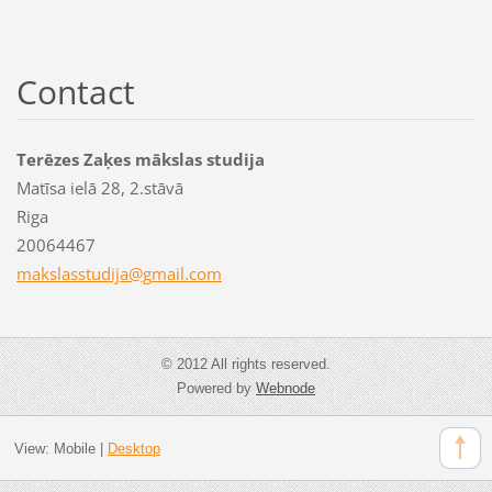
Contact
Terēzes Zaķes mākslas studija
Matīsa ielā 28, 2.stāvā
Riga
20064467
makslass
tudija@g
mail.com
© 2012 All rights reserved.
Powered by
Webnode
View:
Mobile
|
Desktop