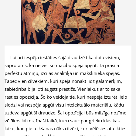
Lai arī iespēja iestāties šajā draudzē tika dota visiem,
saprotams, ka ne visi šo mācību spēja apgūt. Tā prasīja
perfektu atmiņu, izcilas analītiķa un mākslinieka spējas.
Tāpēc vien cilvēkiem, kuri spēja nonākt līdz galamērķim,
sabiedrībā bija ļoti augsts prestižs. Vienlaikus ar to sāka
rasties opozīcija, Šo ko veidoja tie, kuri nespēja izturēt lielo
slodzi vai nespēja apgūt visu intelektuālo materiālu, kādu
uzdeva apgūt šī draudze. Šai opozīcijai būs milzīga nozīme
vēlākos laikos, īpaši laikā, kuru sauc par grieķu klasikas
laiku, kad pie teikšanas nāks cilvēki, kuri vēlēsies atteikties