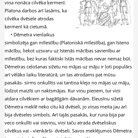
viņa nonāca cilvēka ķermenī.
Platona darbos arī lasāms, ka
cilvēka dvēsele atrodas
ķermenī kā cietumā.
• Dēmetra vienlaikus
simbolizēja gan mīlestību (Platoniskā mīlestība), gan īsteno
mācību, liekot uzsvaru uz īstenās mācības savienību ar
mīlestību, bez kuras faktiski īstās mācības nevar nemaz būt.
Dēmetras ceļošanas sižetu no mājas uz māju ir ļoti populārs
arī vēlāko laiku literatūrā, un tas atrodams pat mūsu
pasakās- sirms onkulītis vai tantiņa klejo no mājas uz māju,
lūdzot maizīti un naktsmājas. Kur viņu pieņem, tur viņi
atdara cilvēkiem ar bagātīgām dāvanām. Eleusīnu sižetā
Dēmetra meklē neko citu kā dvēseli, jo viņas meita jau arī
bija dvēseles simbols. Arī tajās pasakās, kur runa bija par
veco onkulīti vai sieviņu, viņi taču atrada dvēseliskus
cilvēkus vai - vienkārši- dvēseli. Savos meklējumos Dēmetra