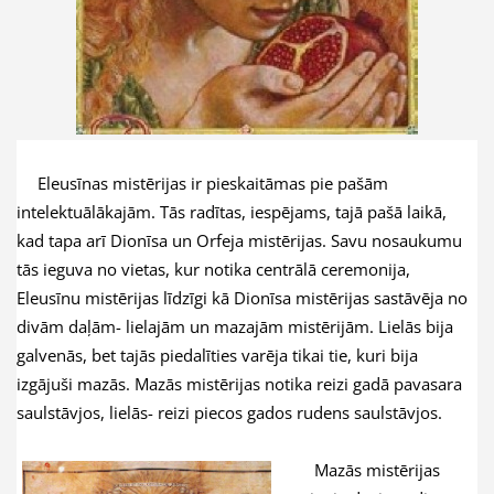
Eleusīnas mistērijas ir pieskaitāmas pie pašām
intelektuālākajām. Tās radītas, iespējams, tajā pašā laikā,
kad tapa arī Dionīsa un Orfeja mistērijas. Savu nosaukumu
tās ieguva no vietas, kur notika centrālā ceremonija,
Eleusīnu mistērijas līdzīgi kā Dionīsa mistērijas sastāvēja no
divām daļām- lielajām un mazajām mistērijām. Lielās bija
galvenās, bet tajās piedalīties varēja tikai tie, kuri bija
izgājuši mazās. Mazās mistērijas notika reizi gadā pavasara
saulstāvjos, lielās- reizi piecos gados rudens saulstāvjos.
Mazās mistērijas