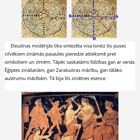
Eleusīnas mistērijās tika sintezēta visa toreiz šis puses
cilvēkiem zināmās pasaules pieredze attieksmē pret
simboliem un zīmēm. Tāpēc saskatāms līdzības gan ar senās
Ēģiptes zināšanām, gan Zaratustras mācību, gan tālāko
austrumu mācībām. Tā bija šīs zinātnes esence.