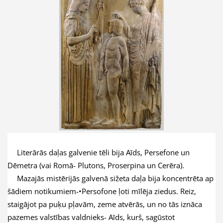
Literārās daļas galvenie tēli bija Aīds, Persefone un
Dēmetra (vai Romā- Plutons,
Proserpina un Cerēra).
Mazajās mistērijās galvenā sižeta daļa bija koncentrēta ap
šādiem notikumiem-•Persofone ļoti mīlēja ziedus. Reiz,
staigājot pa puķu pļavām, zeme atvērās, un no tās iznāca
pazemes valstības valdnieks- Aīds, kurš, sagūstot