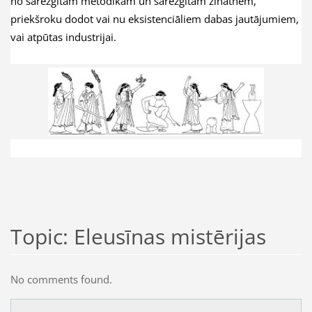
no sarežģītām metodikām un sarežģītām zinātnēm,
priekšroku dodot vai nu eksistenciāliem dabas jautājumiem,
vai atpūtas industrijai.
Topic: Eleusīnas mistērijas
No comments found.