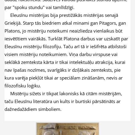
par "spoku stundu" vai tamlīdzīgi.
Eleusīnu mistērijas bija prestižākās mistērijas senajā
Grieķijā. Starp tās biedriem atkal minami gan Pitagors, gan
Platons, jo mistēriju noteikumi neaizliedza vienlaikus būt
iesvētītiem vairākās. Turklāt Platona darbus var uzskatīt par
Eleusīnu mistēriju filozofiju. Taču arī tā ir iešifrēta atbilstoši
visiem mistēriju noteikumiem. Viņa darbu virspuse vai
seklākā zemteksta kārta ir tikai intelektuāļu atrakcija, kurai
nav īpašas nozīmes, svarīgāks ir dziļākais zemteksts, pie
kura varēja piekļūt tikai ar speciālam
zināšanām, nevis ar
filozofisku loģiku.
Mistēriju sižets ir tikpat lakonisks kā citām mistērijām,
taču Eleusīnu literatūra un
kults ir burtiski pārsātināts ar
dažnedažādiem simboliem.