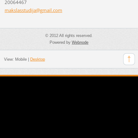
20064467
makslass
tudija@g
mail.com
© 2012 All rights reserved.
Powered by
Webnode
View:
Mobile
|
Desktop