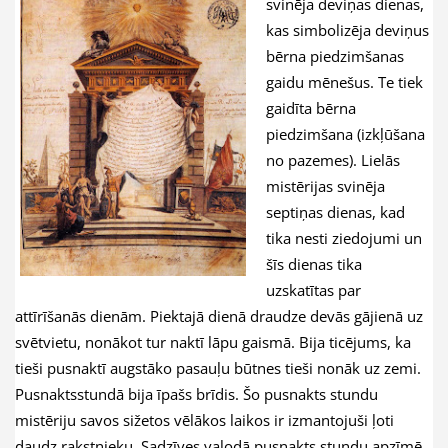
svinēja deviņas dienas,
kas simbolizēja deviņus
bērna piedzimšanas
gaidu mēnešus. Te tiek
gaidīta bērna
piedzimšana (izkļūšana
no pazemes). Lielās
mistērijas svinēja
septiņas dienas, kad
tika nesti ziedojumi un
šīs dienas tika
uzskatītas par
attīrīšanās dienām. Piektajā dienā draudze devās gājienā uz
svētvietu, nonākot tur naktī lāpu gaismā. Bija ticējums, ka
tieši pusnaktī augstāko pasauļu būtnes tieši nonāk uz zemi.
Pusnaktsstundā bija īpašs brīdis. Šo pusnakts stundu
mistēriju savos sižetos vēlākos laikos ir izmantojuši ļoti
daudz rakstnieku. Sadzīves valodā pusnakts stundu apzīmē