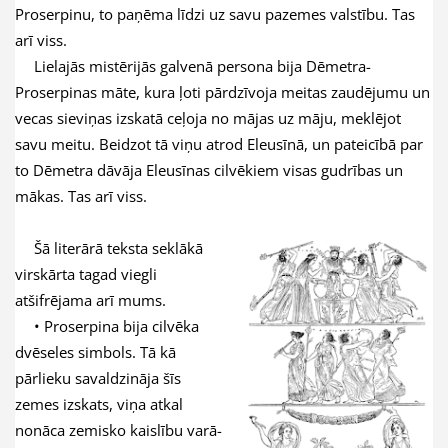
Proserpinu, to paņēma līdzi uz savu pazemes valstību. Tas
arī viss.
Lielajās mistērijās galvenā persona bija Dēmetra-
Proserpinas māte, kura ļoti pārdzīvoja meitas zaudējumu un
vecas sieviņas izskatā ceļoja no mājas uz māju, meklējot
savu meitu. Beidzot tā viņu atrod Eleusīnā, un pateicībā par
to Dēmetra dāvāja Eleusīnas cilvēkiem visas gudrības un
mākas. Tas arī viss.
Šā literārā teksta seklākā
virskārta tagad viegli
atšifrējama arī mums.
• Proserpina bija cilvēka
dvēseles simbols. Tā kā
pārlieku savaldzināja šīs
zemes izskats, viņa atkal
nonāca zemisko kaislību varā-