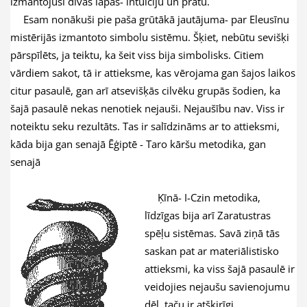
izmantojusi divas lāpas- intuīciju un prātu.
Esam nonākuši pie paša grūtākā jautājuma- par Eleusīnu
mistērijās izmantoto simbolu sistēmu. Šķiet, nebūtu sevišķi
pārspīlēts, ja teiktu, ka šeit viss bija simbolisks. Citiem
vārdiem sakot, tā ir attieksme, kas vērojama gan šajos laikos
citur pasaulē, gan arī atsevišķās cilvēku grupās šodien, ka
šajā pasaulē nekas nenotiek nejauši. Nejaušību nav. Viss ir
noteiktu seku rezultāts. Tas ir salīdzināms ar to attieksmi,
kāda bija gan senajā Ēģiptē - Taro kāršu metodika, gan
senajā
Ķīnā- I-Czin metodika,
līdzīgas bija arī Zaratustras
spēļu sistēmas. Savā ziņā tās
saskan pat ar materiālistisko
attieksmi, ka viss šajā pasaulē ir
veidojies nejaušu savienojumu
dēļ, taču ir atšķirīgi