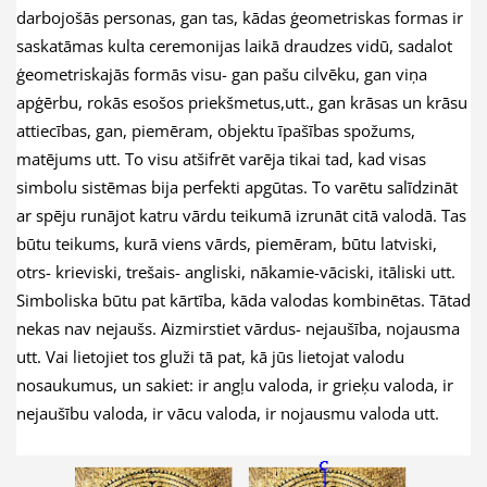
darbojošās personas, gan tas, kādas ģeometriskas formas ir
saskatāmas kulta ceremonijas laikā draudzes vidū, sadalot
ģeometriskajās formās visu- gan pašu cilvēku, gan viņa
apģērbu, rokās esošos priekšmetus,utt., gan krāsas un krāsu
attiecības, gan, piemēram, objektu īpašības spožums,
matējums utt. To visu atšifrēt varēja tikai tad, kad visas
simbolu sistēmas bija perfekti apgūtas. To varētu salīdzināt
ar spēju runājot katru vārdu teikumā izrunāt citā valodā. Tas
būtu teikums, kurā viens vārds, piemēram, būtu latviski,
otrs- krieviski, trešais- angliski, nākamie-vāciski, itāliski utt.
Simboliska būtu pat kārtība, kāda valodas kombinētas. Tātad
nekas nav nejaušs. Aizmirstiet vārdus- nejaušība, nojausma
utt. Vai lietojiet tos gluži tā pat, kā jūs lietojat valodu
nosaukumus, un sakiet: ir angļu valoda, ir grieķu valoda, ir
nejaušību valoda, ir vācu valoda, ir nojausmu valoda utt.