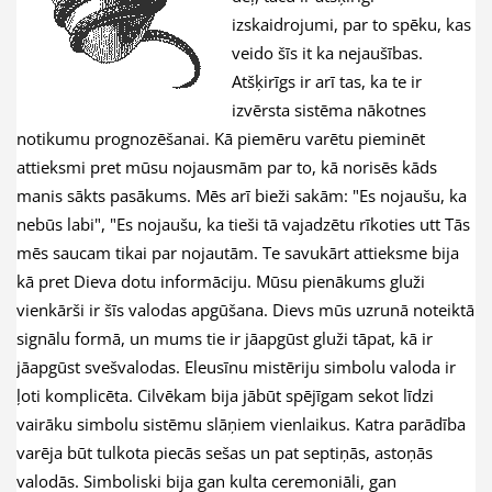
izskaidrojumi, par to spēku, kas
veido šīs it ka nejaušības.
Atšķirīgs ir arī tas, ka te ir
izvērsta sistēma nākotnes
notikumu prognozēšanai. Kā piemēru varētu pieminēt
attieksmi pret mūsu nojausmām par to, kā norisēs kāds
manis sākts pasākums. Mēs arī bieži sakām: "Es nojaušu, ka
nebūs labi", "Es nojaušu, ka tieši tā vajadzētu rīkoties utt Tās
mēs saucam tikai par nojautām. Te savukārt attieksme bija
kā pret Dieva dotu informāciju. Mūsu pienākums gluži
vienkārši ir šīs valodas apgūšana. Dievs mūs uzrunā noteiktā
signālu formā, un mums tie ir jāapgūst gluži tāpat, kā ir
jāapgūst svešvalodas. Eleusīnu mistēriju simbolu valoda ir
ļoti komplicēta. Cilvēkam bija jābūt spējīgam sekot līdzi
vairāku simbolu sistēmu slāņiem vienlaikus. Katra parādība
varēja būt tulkota piecās sešas un pat septiņās, astoņās
valodās. Simboliski bija gan kulta ceremoniāli, gan