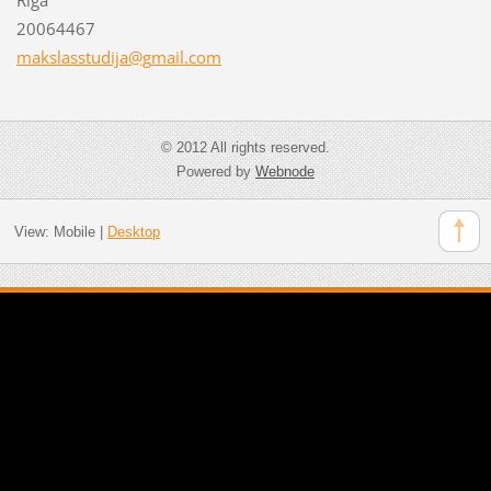
20064467
makslass
tudija@g
mail.com
© 2012 All rights reserved.
Powered by
Webnode
View:
Mobile
|
Desktop