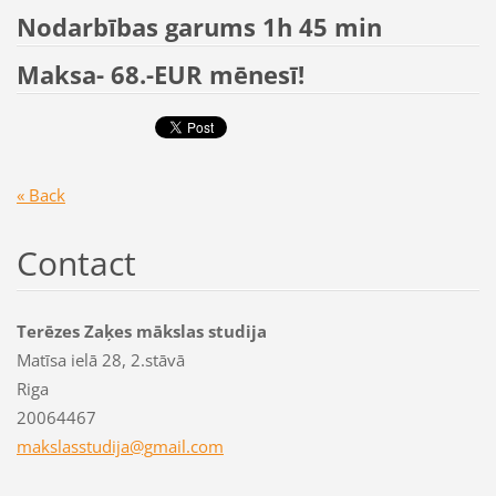
Nodarbības garums 1h 45 min
Maksa- 68.-EUR mēnesī!
« Back
Contact
Terēzes Zaķes mākslas studija
Matīsa ielā 28, 2.stāvā
Riga
20064467
makslass
tudija@g
mail.com