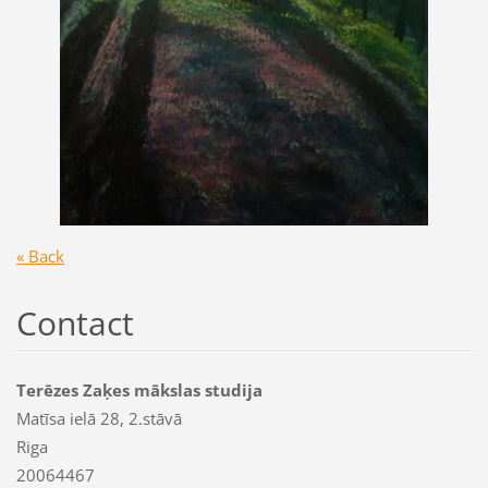
« Back
Contact
Terēzes Zaķes mākslas studija
Matīsa ielā 28, 2.stāvā
Riga
20064467