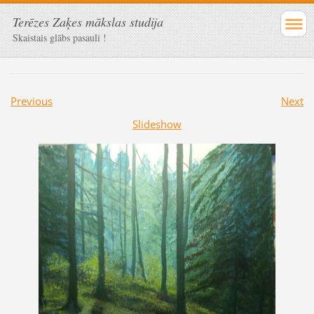
Terēzes Zaķes mākslas studija
Skaistais glābs pasauli !
Previous
Next
Slideshow