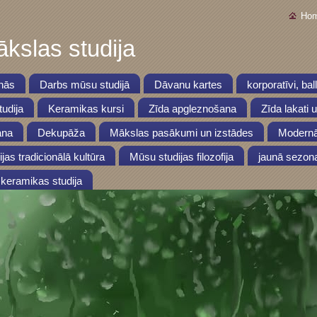
Ho
kslas studija
nās
Darbs mūsu studijā
Dāvanu kartes
korporatīvi, bal
udija
Keramikas kursi
Zīda apgleznošana
Zīda lakati 
ana
Dekupāža
Mākslas pasākumi un izstādes
Modernā
ijas tradicionālā kultūra
Mūsu studijas filozofija
jaunā sezon
keramikas studija