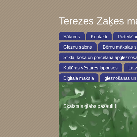
Terēzes Zaķes mā
Sākums
Kontakti
Pieteikša
Gleznu salons
Bērnu mākslas st
Stikla, koka un porcelāna apgleznoš
Kultūras vēstures lappuses
Latv
Digitāla māksla
gleznošanas un 
Skaistais glābs pasauli !