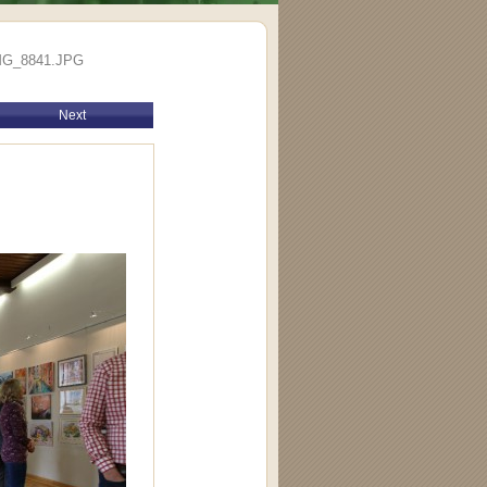
MG_8841.JPG
Next