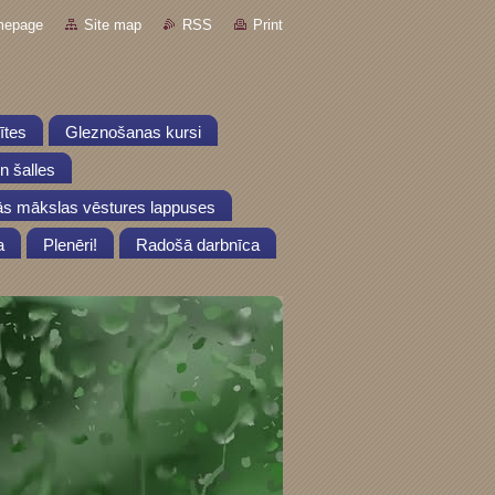
mepage
Site map
RSS
Print
lītes
Gleznošanas kursi
un šalles
s mākslas vēstures lappuses
a
Plenēri!
Radošā darbnīca