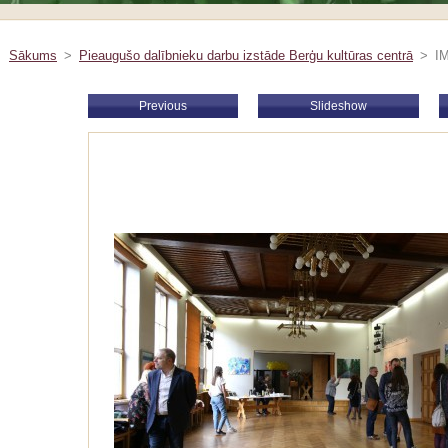
Sākums
>
Pieaugušo dalībnieku darbu izstāde Berģu kultūras centrā
>
I
Previous
Slideshow