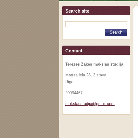
Search site
Contact
Terēzes Zaķes mākslas studija
Matīsa ielā 28, 2.stāvā
Riga
20064467
makslass
tudija@g
mail.com