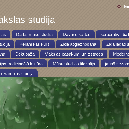
Ho
kslas studija
nās
Darbs mūsu studijā
Dāvanu kartes
korporatīvi, bal
udija
Keramikas kursi
Zīda apgleznošana
Zīda lakati 
ana
Dekupāža
Mākslas pasākumi un izstādes
Modernā
ijas tradicionālā kultūra
Mūsu studijas filozofija
jaunā sezon
keramikas studija