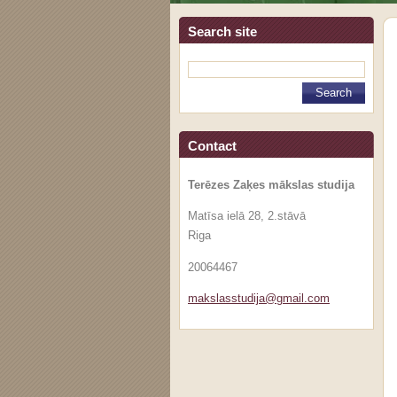
Search site
Contact
Terēzes Zaķes mākslas studija
Matīsa ielā 28, 2.stāvā
Riga
20064467
makslass
tudija@g
mail.com