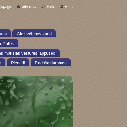
mepage
Site map
RSS
Print
lītes
Gleznošanas kursi
un šalles
s mākslas vēstures lappuses
a
Plenēri!
Radošā darbnīca