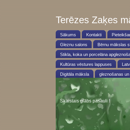
Terēzes Zaķes mā
Sākums
Kontakti
Pieteikša
Gleznu salons
Bērnu mākslas st
Stikla, koka un porcelāna apgleznoš
Kultūras vēstures lappuses
Latv
Digitāla māksla
gleznošanas un 
Skaistais glābs pasauli !