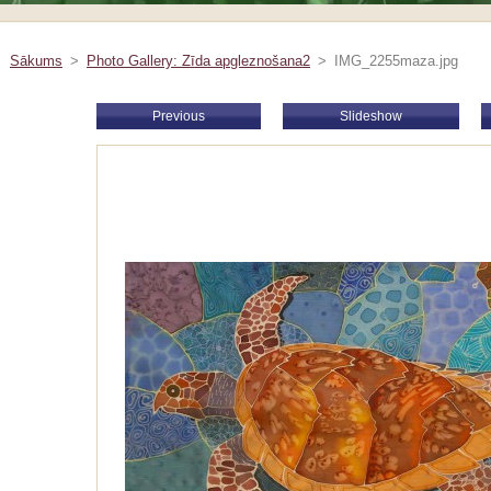
Sākums
>
Photo Gallery: Zīda apgleznošana2
>
IMG_2255maza.jpg
Previous
Slideshow