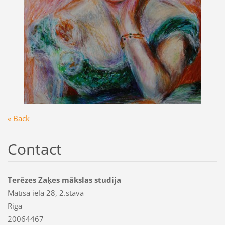
« Back
Contact
Terēzes Zaķes mākslas studija
Matīsa ielā 28, 2.stāvā
Riga
20064467