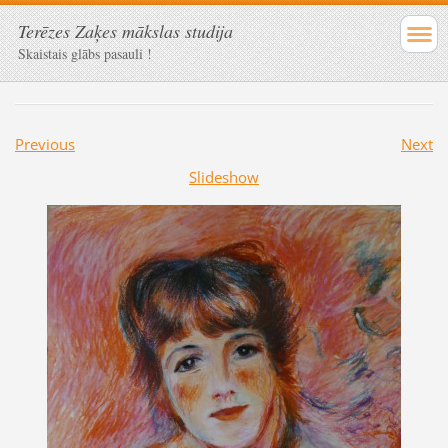
Terēzes Zaķes mākslas studija
Skaistais glābs pasauli !
Previous
Next
Slideshow