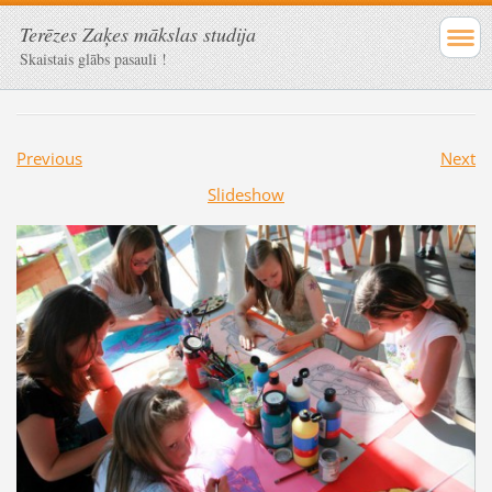
Terēzes Zaķes mākslas studija
Skaistais glābs pasauli !
Previous
Next
Slideshow