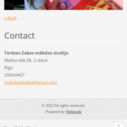
« Back
Contact
Terēzes Zaķes mākslas studija
Matīsa ielā 28, 2.stāvā
Riga
20064467
makslass
tudija@g
mail.com
© 2012 All rights reserved.
Powered by
Webnode